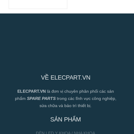
48VDC, 172x51mm
VỀ ELECPART.VN
ELECPART.VN
là đơn vị chuyên phân phối các sản
phẩm
SPARE PARTS
trong các lĩnh vực công nghiệp,
sửa chữa và bảo trì thiết bị.
SẢN PHẨM
ĐÈN LED Y KHOA / NHA KHOA