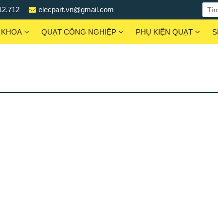
12.712
elecpart.vn@gmail.com
 KHOA
QUẠT CÔNG NGHIỆP
PHỤ KIỆN QUẠT
S