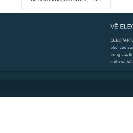
Mát Chất Lỏng Hiệu Suất Cao
Bộ Trao Đổi Nhiệt 6120G1SB – Làm Mát
Chất Lỏng Hiệu Suất Cao
VỀ ELE
✅ Hàng mới 100%
✅ Bảo hành 12 tháng
ELECPART
✅ Cam kết đúng hàng chính hãng
phối các s
✅ Hotline:
0966.112.712
trong các l
Chính sách đại lý, số lượng lớn, công
chữa và bảo t
trình vui lòng liên hệ để được tư vấn.
Read more