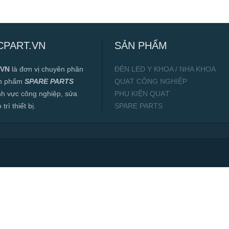
CPART.VN
SẢN PHẨM
.VN
là đơn vị chuyên phân
ĐÈN LED Y KHOA / NHA KHOA
ản phẩm
SPARE PARTS
QUẠT CÔNG NGHIỆP
ĩnh vực công nghiệp, sửa
PHỤ KIỆN QUẠT
rì thiết bị.
SPARE PARTS