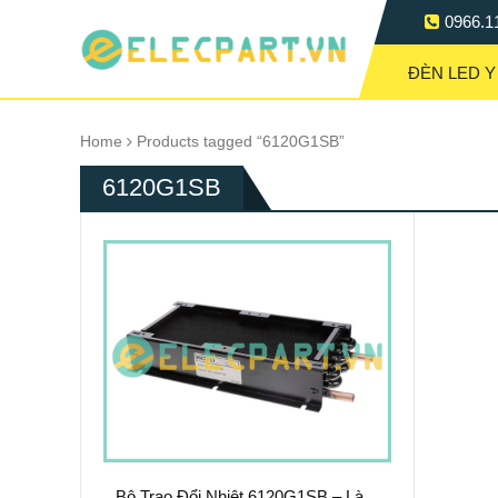
0966.1
ĐÈN LED Y
Home
Products tagged “6120G1SB”
6120G1SB
Bộ Trao Đổi Nhiệt 6120G1SB – Làm