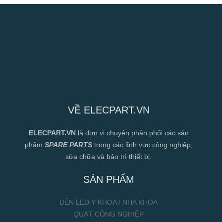
VỀ ELECPART.VN
ELECPART.VN
là đơn vị chuyên phân phối các sản
phẩm
SPARE PARTS
trong các lĩnh vực công nghiệp,
sửa chữa và bảo trì thiết bị.
SẢN PHẨM
ĐÈN LED Y KHOA / NHA KHOA
QUẠT CÔNG NGHIỆP