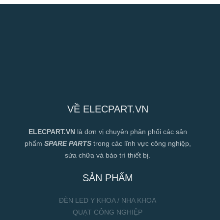
VỀ ELECPART.VN
ELECPART.VN
là đơn vị chuyên phân phối các sản
phẩm
SPARE PARTS
trong các lĩnh vực công nghiệp,
sửa chữa và bảo trì thiết bị.
SẢN PHẨM
ĐÈN LED Y KHOA / NHA KHOA
QUẠT CÔNG NGHIỆP