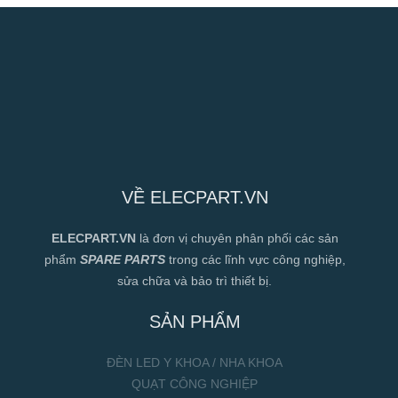
VỀ ELECPART.VN
ELECPART.VN
là đơn vị chuyên phân phối các sản
phẩm
SPARE PARTS
trong các lĩnh vực công nghiệp,
sửa chữa và bảo trì thiết bị.
SẢN PHẨM
ĐÈN LED Y KHOA / NHA KHOA
QUẠT CÔNG NGHIỆP