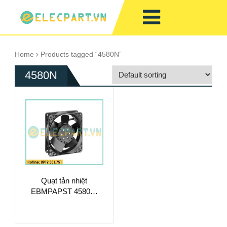
Home
Products tagged “4580N”
4580N
Quạt tản nhiệt
EBMPAPST 4580N,
230VAC,
120x120x38mm