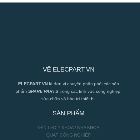
VỀ ELECPART.VN
ELECPART.VN
là đơn vị chuyên phân phối các sản
phẩm
SPARE PARTS
trong các lĩnh vực công nghiệp,
sửa chữa và bảo trì thiết bị.
SẢN PHẨM
ĐÈN LED Y KHOA / NHA KHOA
QUẠT CÔNG NGHIỆP