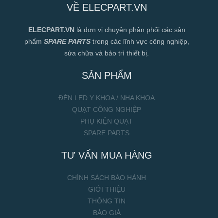
VỀ ELECPART.VN
ELECPART.VN
là đơn vị chuyên phân phối các sản
phẩm
SPARE PARTS
trong các lĩnh vực công nghiệp,
sửa chữa và bảo trì thiết bị.
SẢN PHẨM
ĐÈN LED Y KHOA / NHA KHOA
QUẠT CÔNG NGHIỆP
PHỤ KIỆN QUẠT
SPARE PARTS
TƯ VẤN MUA HÀNG
CHÍNH SÁCH BẢO HÀNH
GIỚI THIỆU
THÔNG TIN
BÁO GIÁ