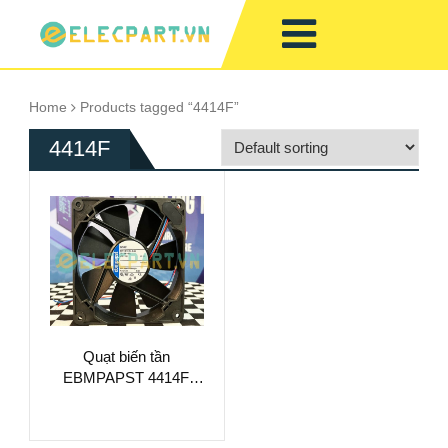
Home
Products tagged “4414F”
4414F
Quạt biến tần
EBMPAPST 4414F,
24VDC,
120x120x25mm