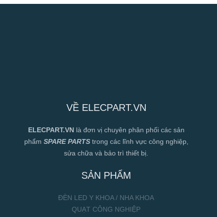
VỀ ELECPART.VN
ELECPART.VN
là đơn vị chuyên phân phối các sản
phẩm
SPARE PARTS
trong các lĩnh vực công nghiệp,
sửa chữa và bảo trì thiết bị.
SẢN PHẨM
ĐÈN LED Y KHOA / NHA KHOA
QUẠT CÔNG NGHIỆP