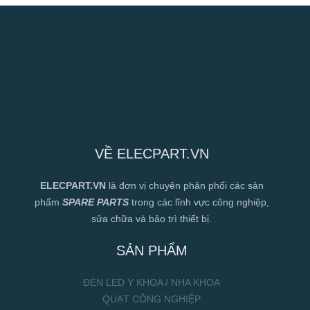
VỀ ELECPART.VN
ELECPART.VN
là đơn vị chuyên phân phối các sản
phẩm
SPARE PARTS
trong các lĩnh vực công nghiệp,
sửa chữa và bảo trì thiết bị.
SẢN PHẨM
ĐÈN LED Y KHOA / NHA KHOA
QUẠT CÔNG NGHIỆP