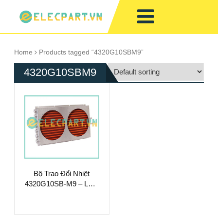
Home
Products tagged “4320G10SBM9”
4320G10SBM9
Bộ Trao Đổi Nhiệt
4320G10SB-M9 – Làm
Mát Chất Lỏng Hiệu
Suất Cao