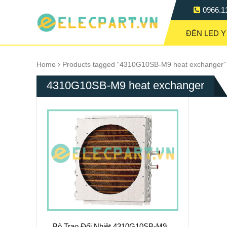
0966.1
ĐÈN LED Y
Home
Products tagged “4310G10SB-M9 heat exchanger”
4310G10SB-M9 heat exchanger
Bộ Trao Đổi Nhiệt 4310G10SB-M9 –