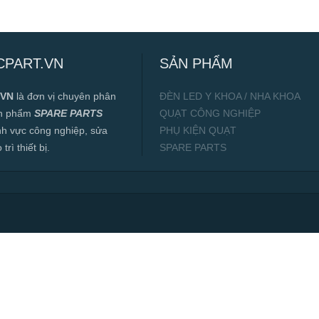
CPART.VN
SẢN PHẨM
.VN
là đơn vị chuyên phân
ĐÈN LED Y KHOA / NHA KHOA
ản phẩm
SPARE PARTS
QUẠT CÔNG NGHIỆP
ĩnh vực công nghiệp, sửa
PHỤ KIỆN QUẠT
rì thiết bị.
SPARE PARTS