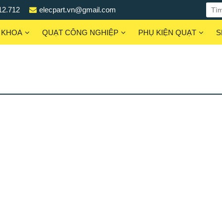
12.712
elecpart.vn@gmail.com
 KHOA
QUẠT CÔNG NGHIỆP
PHỤ KIỆN QUẠT
S