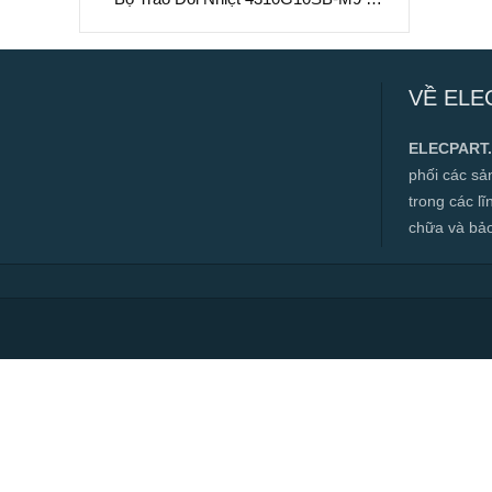
Làm Mát Chất Lỏng Hiệu Suất Cao
Bộ Trao Đổi Nhiệt 4310G10SB-M9 –
Làm Mát Chất Lỏng Hiệu Suất Cao
VỀ ELE
✅ Hàng mới 100%
✅ Bảo hành 12 tháng
ELECPART
✅ Cam kết đúng hàng chính hãng
phối các s
✅ Hotline:
0966.112.712
trong các l
Chính sách đại lý, số lượng lớn, công
chữa và bảo t
trình vui lòng liên hệ để được tư vấn.
Read more