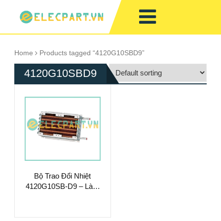
Home
Products tagged “4120G10SBD9”
4120G10SBD9
Bộ Trao Đổi Nhiệt
4120G10SB-D9 – Làm
Mát Chất Lỏng Hiệu
Suất Cao