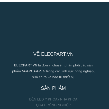
VỀ ELECPART.VN
ELECPART.VN
là đơn vị chuyên phân phối các sản
phẩm
SPARE PARTS
trong các lĩnh vực công nghiệp,
sửa chữa và bảo trì thiết bị.
SẢN PHẨM
ĐÈN LED Y KHOA / NHA KHOA
QUẠT CÔNG NGHIỆP