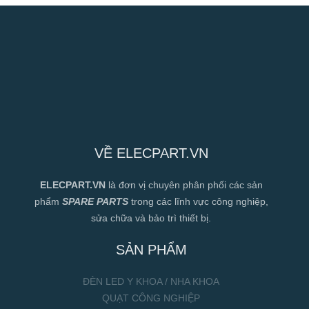
VỀ ELECPART.VN
ELECPART.VN
là đơn vị chuyên phân phối các sản
phẩm
SPARE PARTS
trong các lĩnh vực công nghiệp,
sửa chữa và bảo trì thiết bị.
SẢN PHẨM
ĐÈN LED Y KHOA / NHA KHOA
QUẠT CÔNG NGHIỆP