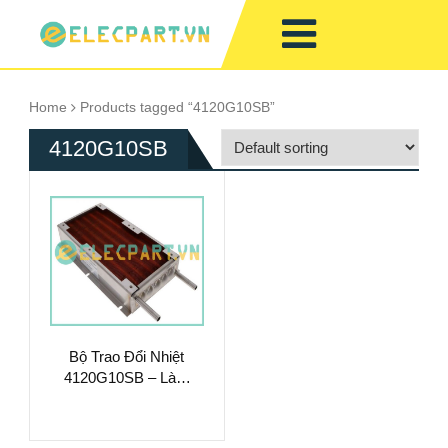
Home
Products tagged “4120G10SB”
4120G10SB
Bộ Trao Đổi Nhiệt
4120G10SB – Làm
Mát Chất Lỏng Hiệu
Suất Cao