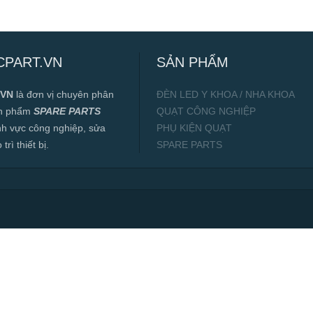
CPART.VN
SẢN PHẨM
.VN
là đơn vị chuyên phân
ĐÈN LED Y KHOA / NHA KHOA
ản phẩm
SPARE PARTS
QUẠT CÔNG NGHIỆP
ĩnh vực công nghiệp, sửa
PHỤ KIỆN QUẠT
rì thiết bị.
SPARE PARTS