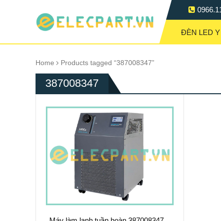
0966.1
ĐÈN LED Y
Home
Products tagged “387008347”
387008347
Máy làm lạnh tuần hoàn 387008347 –