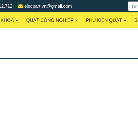
12.712
elecpart.vn@gmail.com
 KHOA
QUẠT CÔNG NGHIỆP
PHỤ KIỆN QUẠT
S