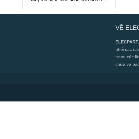
Làm Mát Chất Lỏng Hiệu Suất Cao
Máy làm lạnh tuần hoàn 387008347 –
Làm Mát Chất Lỏng Hiệu Suất Cao
VỀ ELE
✅ Hàng mới 100%
✅ Bảo hành 12 tháng
ELECPART
✅ Cam kết đúng hàng chính hãng
phối các s
✅ Hotline:
0966.112.712
trong các l
Chính sách đại lý, số lượng lớn, công
chữa và bảo t
trình vui lòng liên hệ để được tư vấn.
Read more