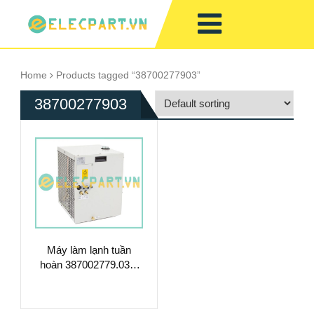
Home
Products tagged “38700277903”
38700277903
Máy làm lạnh tuần
hoàn 387002779.03 –
Làm Mát Chất Lỏng
Hiệu Suất Cao