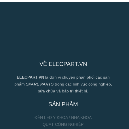
VỀ ELECPART.VN
ELECPART.VN
là đơn vị chuyên phân phối các sản
phẩm
SPARE PARTS
trong các lĩnh vực công nghiệp,
sửa chữa và bảo trì thiết bị.
SẢN PHẨM
ĐÈN LED Y KHOA / NHA KHOA
QUẠT CÔNG NGHIỆP