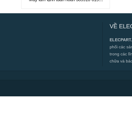
Làm Mát Chất Lỏng Hiệu Suất Cao
Máy làm lạnh tuần hoàn 385910-015 –
Làm Mát Chất Lỏng Hiệu Suất Cao
VỀ ELE
✅ Hàng mới 100%
✅ Bảo hành 12 tháng
ELECPART
✅ Cam kết đúng hàng chính hãng
phối các s
✅ Hotline:
0966.112.712
trong các l
Chính sách đại lý, số lượng lớn, công
chữa và bảo t
trình vui lòng liên hệ để được tư vấn.
Read more