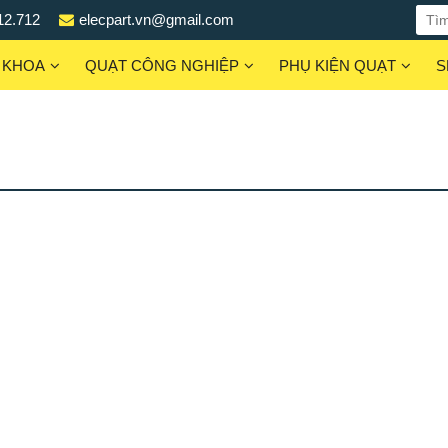
12.712
elecpart.vn@gmail.com
 KHOA
QUẠT CÔNG NGHIỆP
PHỤ KIỆN QUẠT
S