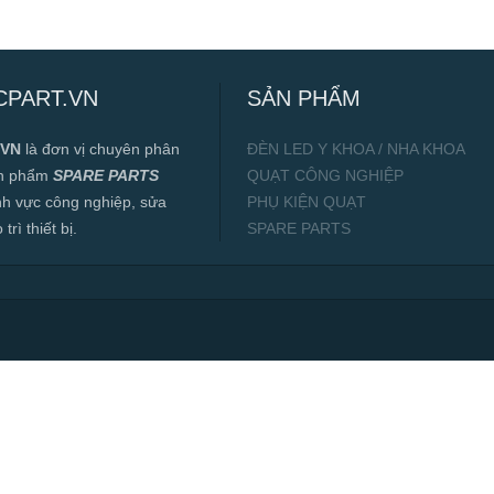
CPART.VN
SẢN PHẨM
.VN
là đơn vị chuyên phân
ĐÈN LED Y KHOA / NHA KHOA
ản phẩm
SPARE PARTS
QUẠT CÔNG NGHIỆP
ĩnh vực công nghiệp, sửa
PHỤ KIỆN QUẠT
rì thiết bị.
SPARE PARTS