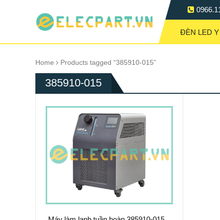
0966.1
ĐÈN LED Y
Home
Products tagged “385910-015”
385910-015
Máy làm lạnh tuần hoàn 385910-015 –