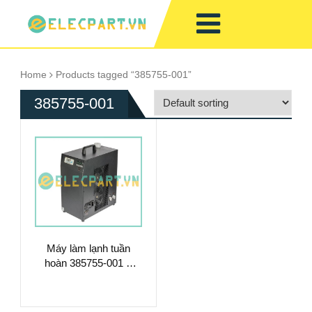
Home
Products tagged “385755-001”
385755-001
Máy làm lạnh tuần
hoàn 385755-001 –
Làm Mát Chất Lỏng
Hiệu Suất Cao