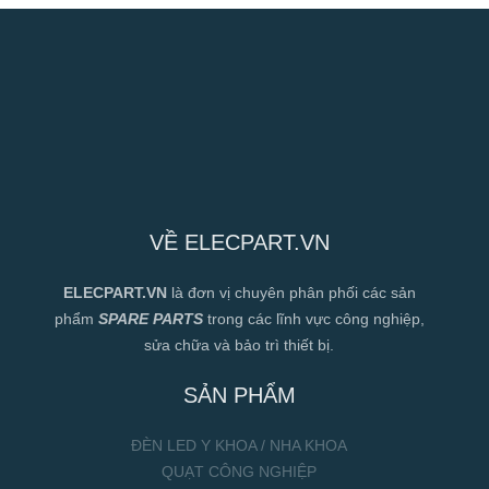
VỀ ELECPART.VN
ELECPART.VN
là đơn vị chuyên phân phối các sản
phẩm
SPARE PARTS
trong các lĩnh vực công nghiệp,
sửa chữa và bảo trì thiết bị.
SẢN PHẨM
ĐÈN LED Y KHOA / NHA KHOA
QUẠT CÔNG NGHIỆP