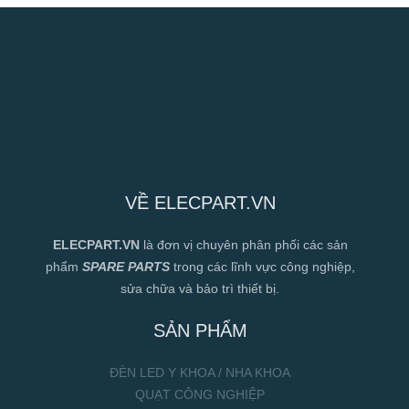
VỀ ELECPART.VN
ELECPART.VN
là đơn vị chuyên phân phối các sản
phẩm
SPARE PARTS
trong các lĩnh vực công nghiệp,
sửa chữa và bảo trì thiết bị.
SẢN PHẨM
ĐÈN LED Y KHOA / NHA KHOA
QUẠT CÔNG NGHIỆP