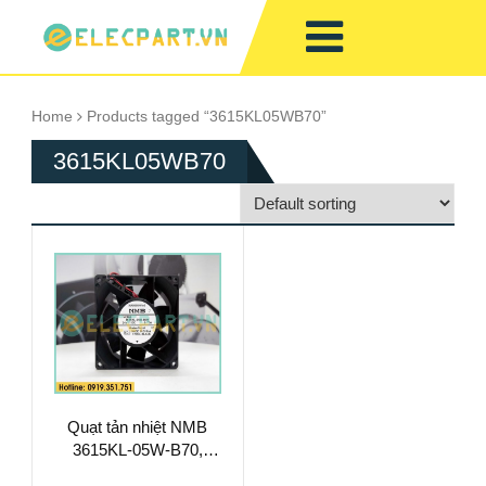
Home
Products tagged “3615KL05WB70”
3615KL05WB70
Quạt tản nhiệt NMB
3615KL-05W-B70,
24VDC, 92x92x38mm