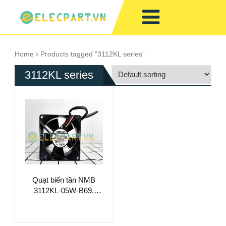
Home
Products tagged “3112KL series”
3112KL series
Quạt biến tần NMB
3112KL-05W-B69,
24VDC, 80x80x32mm