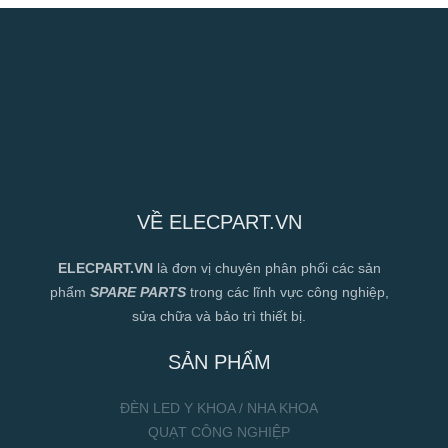
VỀ ELECPART.VN
ELECPART.VN
là đơn vị chuyên phân phối các sản
phẩm
SPARE PARTS
trong các lĩnh vực công nghiệp,
sửa chữa và bảo trì thiết bị.
SẢN PHẨM
ĐÈN LED Y KHOA / NHA KHOA
QUẠT CÔNG NGHIỆP