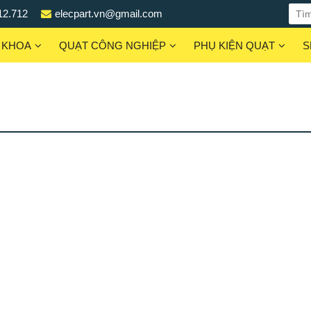
12.712
elecpart.vn@gmail.com
 KHOA
QUẠT CÔNG NGHIỆP
PHỤ KIỆN QUẠT
S