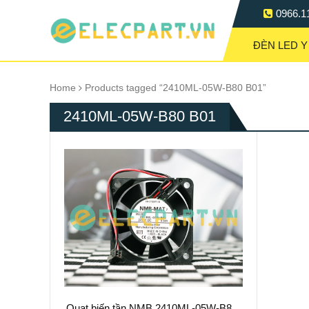
0966.1
ĐÈN LED Y
Home
Products tagged “2410ML-05W-B80 B01”
2410ML-05W-B80 B01
Quạt biến tần NMB 2410ML-05W-B80,