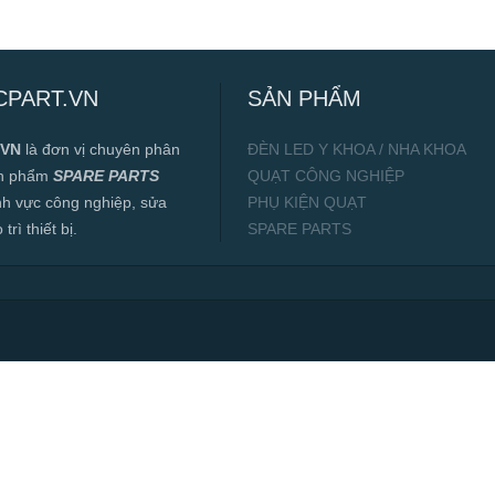
CPART.VN
SẢN PHẨM
.VN
là đơn vị chuyên phân
ĐÈN LED Y KHOA / NHA KHOA
ản phẩm
SPARE PARTS
QUẠT CÔNG NGHIỆP
ĩnh vực công nghiệp, sửa
PHỤ KIỆN QUẠT
rì thiết bị.
SPARE PARTS