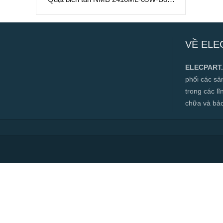
24VDC, 60x60x25mm
Quạt biến tần NMB 2410ML-05W-B80,
24VDC, 60x60x25mm
VỀ ELE
✅ Hàng mới 100%
✅ Bảo hành 12 tháng
ELECPART
✅ Cam kết đúng hàng chính hãng
phối các s
✅ Hàng luôn có sẵn, đa dạng mặt hàng.
trong các l
chữa và bảo t
✅ Hotline:
0966.112.712
Chính sách đại lý, số lượng lớn, công
trình vui lòng liên hệ để được tư vấn.
Read more