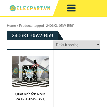
Home
Products tagged “2406KL-05W-B59”
2406KL-05W-B59
Quạt biến tần NMB
2406KL-05W-B59,
24VDC, 60x60x15mm