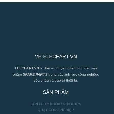
VỀ ELECPART.VN
ELECPART.VN
là đơn vị chuyên phân phối các sản
phẩm
SPARE PARTS
trong các lĩnh vực công nghiệp,
sửa chữa và bảo trì thiết bị.
SẢN PHẨM
ĐÈN LED Y KHOA / NHA KHOA
QUẠT CÔNG NGHIỆP