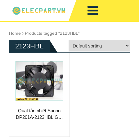
Home
Products tagged “2123HBL”
2123HBL
Quạt tản nhiệt Sunon
DP201A-2123HBL.GN,
220-240VAC,
120x120x38mm