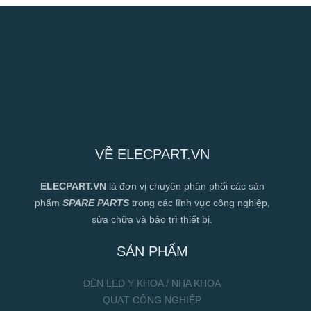
VỀ ELECPART.VN
ELECPART.VN
là đơn vị chuyên phân phối các sản
phẩm
SPARE PARTS
trong các lĩnh vực công nghiệp,
sửa chữa và bảo trì thiết bị.
SẢN PHẨM
ĐÈN LED Y KHOA / NHA KHOA
QUẠT CÔNG NGHIỆP