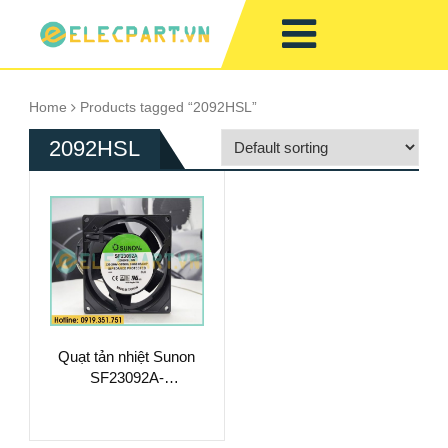
Home
Products tagged “2092HSL”
2092HSL
Quạt tản nhiệt Sunon
SF23092A-
2092HSL.GN, 220-
240VAC, 92x92x25mm