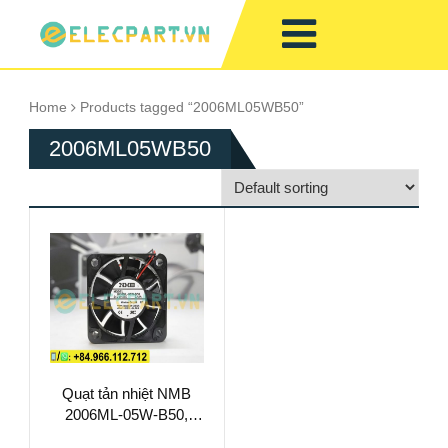
Home
Products tagged “2006ML05WB50”
2006ML05WB50
Quạt tản nhiệt NMB
2006ML-05W-B50,
24VDC, 50x50x15mm