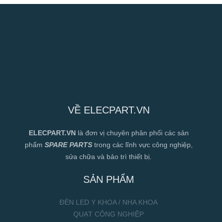
VỀ ELECPART.VN
ELECPART.VN
là đơn vị chuyên phân phối các sản
phẩm
SPARE PARTS
trong các lĩnh vực công nghiệp,
sửa chữa và bảo trì thiết bị.
SẢN PHẨM
ĐÈN LED Y KHOA / NHA KHOA
QUẠT CÔNG NGHIỆP