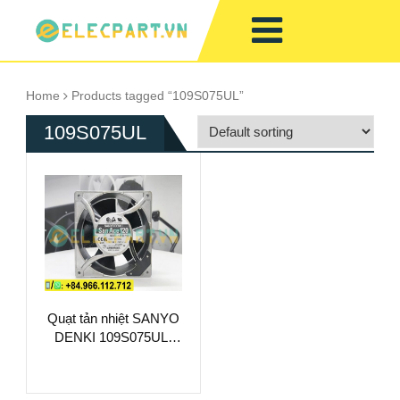
Home
Products tagged “109S075UL”
109S075UL
Quạt tản nhiệt SANYO
DENKI 109S075UL,
100VAC,
120x120x38mm