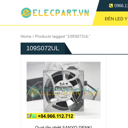
0966.1
ĐÈN LED Y
Home
Products tagged “109S072UL”
109S072UL
Quạt tản nhiệt SANYO DENKI