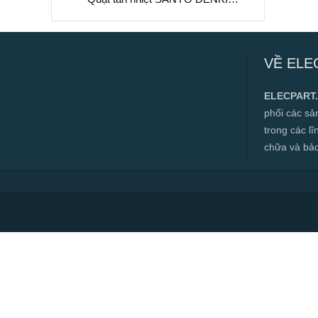
109S072UL, 230VAC, 120x120x38mm
Quạt tản nhiệt SANYO DENKI
109S072UL, 230VAC, 120x120x38mm
VỀ ELE
✅ Hàng mới 100%
✅ Bảo hành 12 tháng
ELECPART
✅ Cam kết đúng hàng chính hãng
phối các s
✅ Hàng luôn có sẵn, đa dạng mặt hàng.
trong các l
chữa và bảo t
✅ Hotline:
0966.112.712
Chính sách đại lý, số lượng lớn, công
trình vui lòng liên hệ để được tư vấn.
Read more