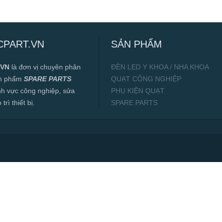
CPART.VN
SẢN PHẨM
.VN
là đơn vị chuyên phân
ĐÈN LED Y KHOA / NHA KHOA
ản phẩm
SPARE PARTS
QUẠT CÔNG NGHIỆP
ĩnh vực công nghiệp, sửa
PHỤ KIỆN QUẠT
rì thiết bị.
SPARE PARTS