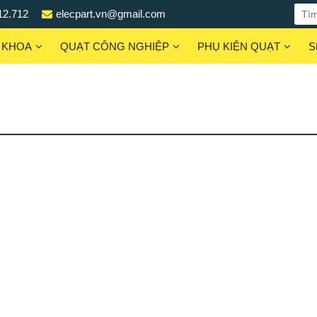
12.712
elecpart.vn@gmail.com
 KHOA
QUẠT CÔNG NGHIỆP
PHỤ KIỆN QUẠT
S