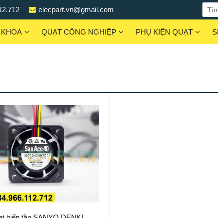
12.712
elecpart.vn@gmail.com
 KHOA
QUẠT CÔNG NGHIỆP
PHỤ KIỆN QUẠT
S
ạt biến tần SANYO DENKI