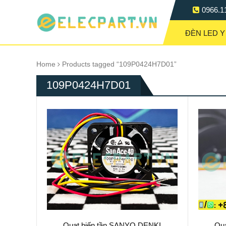
0966.1
ĐÈN LED Y
Home
Products tagged “109P0424H7D01”
109P0424H7D01
Quạt biến tần SANYO DENKI
Qu