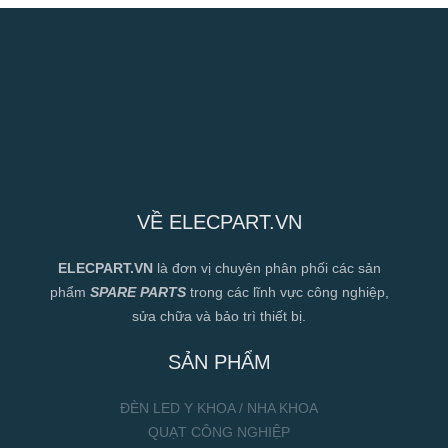
VỀ ELECPART.VN
ELECPART.VN
là đơn vị chuyên phân phối các sản
phẩm
SPARE PARTS
trong các lĩnh vực công nghiệp,
sửa chữa và bảo trì thiết bị.
SẢN PHẨM
ĐÈN LED Y KHOA / NHA KHOA
QUẠT CÔNG NGHIỆP