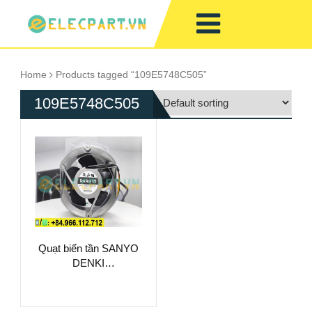
Home
Products tagged “109E5748C505”
109E5748C505
Quạt biến tần SANYO
DENKI
109E5748C505,
48VDC,
172x150x51mm