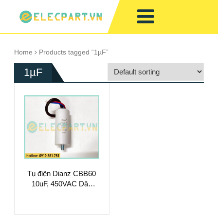
Home
Products tagged “1µF”
1µF
Tụ điện Dianz CBB60
10uF, 450VAC Dây
cắm có ốc bắt